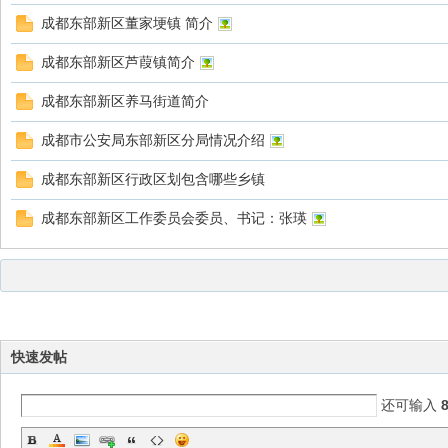
成都东部新区董家埂镇 简介
成都东部新区芦葭镇简介
成都东部新区养马街道简介
成都市公安局东部新区分局情况介绍
成都东部新区行政区划包含哪些乡镇
新
成都东部新区工作委员会委员、书记：张瑛
快速发帖
区
还可输入