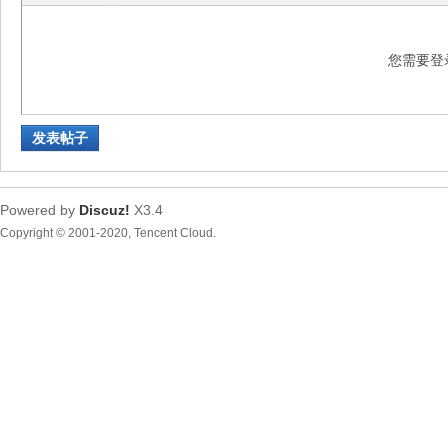
您需要登
发表帖子
生
Powered by
Discuz!
X3.4
Copyright © 2001-2020, Tencent Cloud.
活