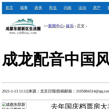
首页
城事
政务
民生
问政
法治
房产
>>
新闻中心
›
娱乐
›
正文
›
成龙配音中国
2021-1-13 11:12
|
来源：北京日报
|
投稿邮箱：3105884314@qq.co
去年国庆档票房大卖