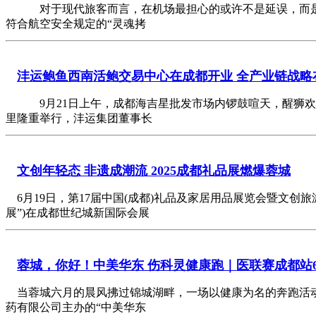
对于现代旅客而言，在机场最担心的或许不是延误，而是手
符合航空安全规定的“灵魂拷
沣运鲍鱼西南活鲍交易中心在成都开业 全产业链战略
9月21日上午，成都海吉星批发市场内锣鼓喧天，醒狮欢
里隆重举行，沣运集团董事长
文创年轻态 非遗成潮流 2025成都礼品展燃爆蓉城
6月19日，第17届中国(成都)礼品及家居用品展览会暨文创
展”)在成都世纪城新国际会展
蓉城，你好！中美华东 伤科灵健康跑｜医联赛成都站6
当蓉城六月的晨风拂过锦城湖畔，一场以健康为名的奔跑活动
药有限公司主办的“中美华东