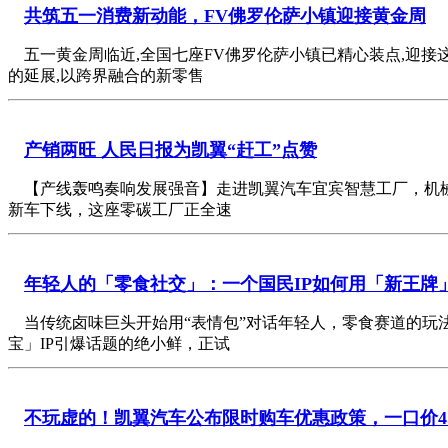
共筑五一消费新动能，FV佛罗伦萨小镇迎接黄金周
五一黄金周临近,全国七座FV佛罗伦萨小镇已精心装点,迎接
的延展,以跨界融合的新零售
产销两旺 人民日报为凯翼“赶工”点赞
【产线轰鸣奏响发展强音】走进凯翼汽车宜宾智慧工厂，机械
新车下线，这座零碳工厂正全速
年轻人的「零食社交」：一个国民IP如何用「新王牌
当传统卤味巨头开始用“表情包”对话年轻人，零食赛道的玩
宝」IP引爆话题的绝小鲜，正试
不玩虚的！凯翼汽车公布限时购车优惠政策，一口价4.