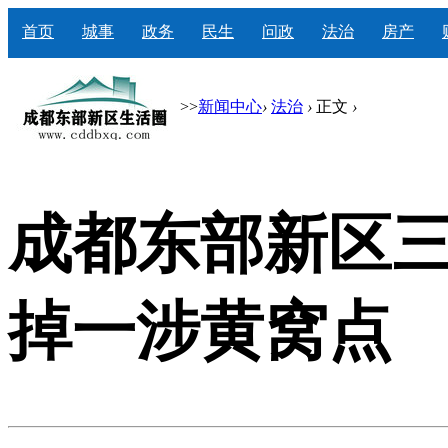
首页
城事
政务
民生
问政
法治
房产
>>
新闻中心
›
法治
›
正文
›
成都东部新区
掉一涉黄窝点