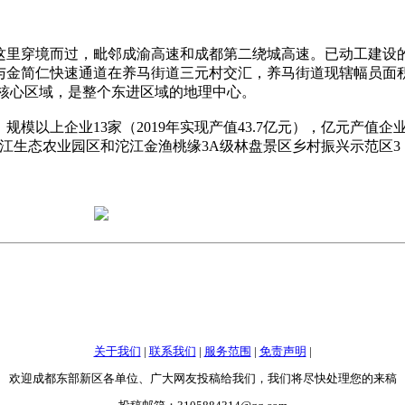
里穿境而过，毗邻成渝高速和成都第二绕城高速。已动工建设
与金简仁快速通道在养马街道三元村交汇，养马街道现辖幅员面
城的核心区域，是整个东进区域的地理中心。
以上企业13家（2019年实现产值43.7亿元），亿元产值企
江生态农业园区和沱江金渔桃缘3A级林盘景区乡村振兴示范区3
关于我们
|
联系我们
|
服务范围
|
免责声明
|
欢迎成都东部新区各单位、广大网友投稿给我们，我们将尽快处理您的来稿