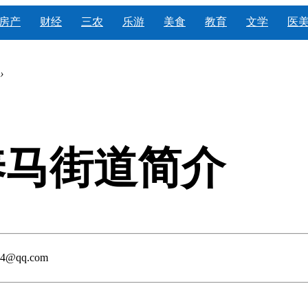
房产
财经
三农
乐游
美食
教育
文学
医
›
养马街道简介
@qq.com