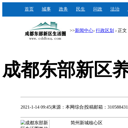
首页
城事
政务
民生
问政
法治
>>
新闻中心
›
行政区划
›
正文
成都东部新区
2021-1-14 09:45
|
来源：本网综合
|
投稿邮箱：3105884314
简州新城核心区