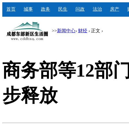
首页
城事
政务
民生
问政
法治
房产
>>
新闻中心
›
财经
›
正文
›
商务部等12部
步释放