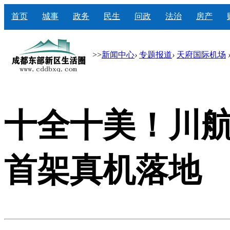
首页
城事
政务
民生
问政
法治
房产
>>
新闻中心
›
专题报道
›
天府国际机场
十全十美！川航
首架真机落地