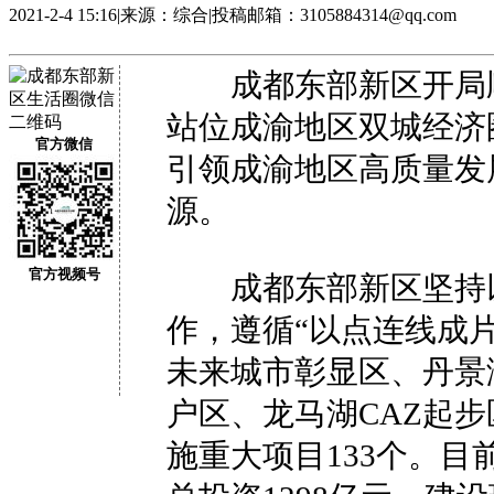
2021-2-4 15:16
|
来源：综合
|
投稿邮箱：3105884314@qq.com
成都东部新区开局顺
站位成渝地区双城经济
官方微信
引领成渝地区高质量发
源。
官方视频号
成都东部新区坚持以
作，遵循“以点连线成片
未来城市彰显区、丹景
户区、龙马湖CAZ起
施重大项目133个。目