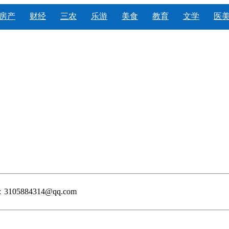
房产
财经
三农
乐游
美食
教育
文学
医
05884314@qq.com