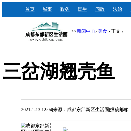
首页
城事
政务
民生
问政
法治
>>
新闻中心
›
美食
›
正文
›
三岔湖翘壳鱼
2021-1-13 12:04
|
来源：成都东部新区生活圈
|
投稿邮箱：31