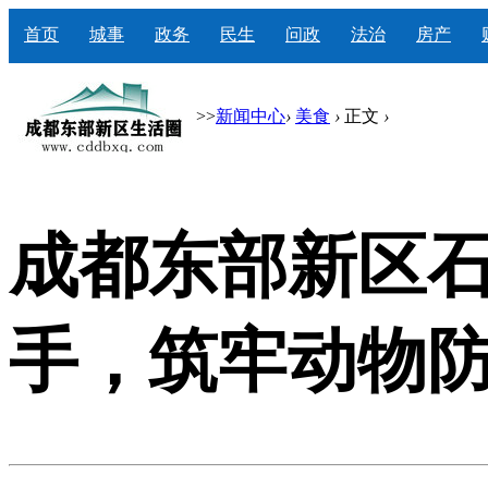
首页
城事
政务
民生
问政
法治
房产
>>
新闻中心
›
美食
›
正文
›
成都东部新区石
手，筑牢动物