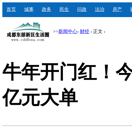
首页
城事
政务
民生
问政
法治
房产
>>
新闻中心
›
财经
›
正文
›
牛年开门红！今
亿元大单