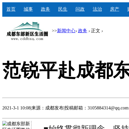
首页
城事
政务
民生
问政
法治
房产
>>
新闻中心
›
政务
›
正文
›
范锐平赴成都
2021-3-1 10:08
|
来源：成都发布
|
投稿邮箱：3105884314@qq.com
■
始终贯彻新理念、坚