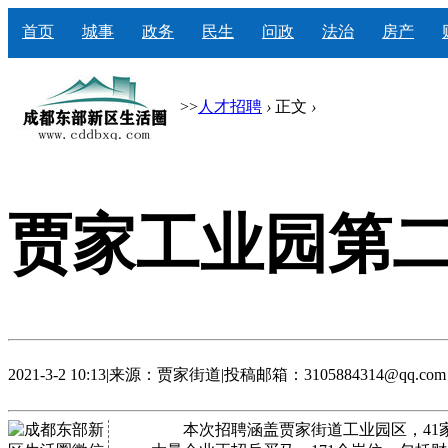
首页
城事
政务
民生
问政
法治
房产
>>
人才招聘
›
正文
›
贾家工业园第
2021-3-2 10:13
|
来源：贾家街道
|
投稿邮箱：3105884314@qq.com
本次招聘涵盖贾家街道工业园区，41家