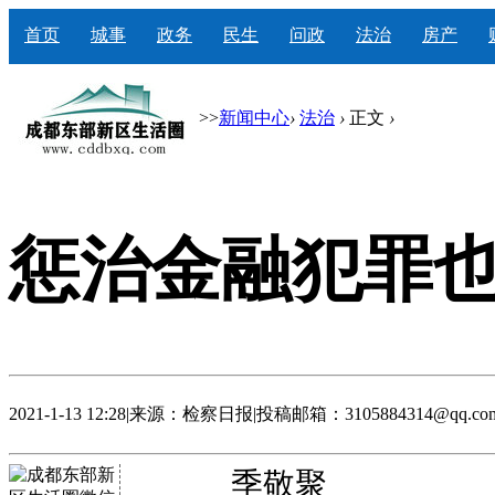
首页
城事
政务
民生
问政
法治
房产
>>
新闻中心
›
法治
›
正文
›
惩治金融犯罪也
2021-1-13 12:28
|
来源：检察日报
|
投稿邮箱：3105884314@qq.co
季敬聚