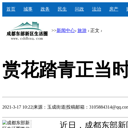
首页
城事
政务
民生
问政
法治
房产
>>
新闻中心
›
旅游
›
正文
›
赏花踏青正当时
2021-3-17 10:22
|
来源：玉成街道
|
投稿邮箱：3105884314@qq.co
近日，成都东部新区玉