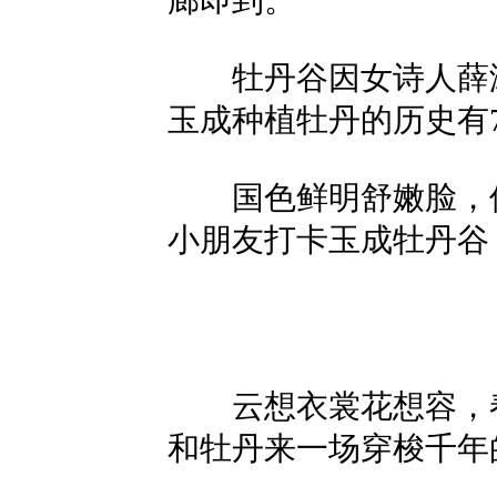
廊即到。
牡丹谷因女诗人薛涛
玉成种植牡丹的历史有7
国色鲜明舒嫩脸，仙
小朋友打卡玉成牡丹谷
云想衣裳花想容，春
和牡丹来一场穿梭千年