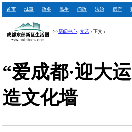
首页
城事
政务
民生
问政
法治
房产
>>
新闻中心
›
文艺
›
正文
›
“爱成都·迎大
造文化墙