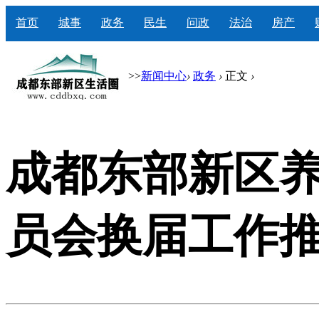
首页
城事
政务
民生
问政
法治
房产
>>
新闻中心
›
政务
›
正文
›
成都东部新区
员会换届工作