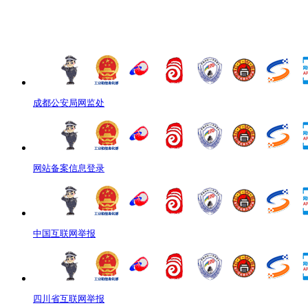
成都公安局网监处
网站备案信息登录
中国互联网举报
四川省互联网举报