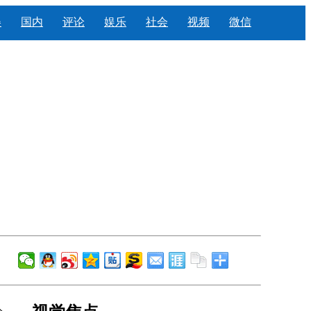
美
国内
评论
娱乐
社会
视频
微信