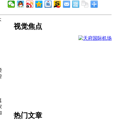
不
视觉焦点
经
管
属
家
和
热门文章
，