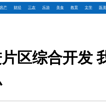
房产
财经
三农
乐游
美食
教育
文学
医
片区综合开发 
么