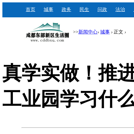
首页
城事
政务
民生
问政
法治
>>
新闻中心
›
城事
›
正文
›
真学实做！推进
工业园学习什