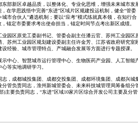
都东部新区卓越品质，以整体化、专业化思维，增强未来城市发
能，在学思践悟中完善“东进”区域片区规建投运机制，健全“管委
会+城市合伙人”遴选机制；要以“应考”模式练就真本领，在知行合
成效，锚定市委要求考出使命担当，锚定时间节点考出新区成绩。
业园区原党工委副书记、管委会副主任潘云官、苏州工业园区
靖、苏州工业园区规划建设委副主任许金芳、江苏省政府研究室
建设经验、城市管理特点、产城融合发展等方面进行专题授课。
示中心、智慧城市运行管理中心、生物医药产业园、人工智能
中心等实地调研学习。
志，成都城投集团、成都交投集团、成都环境集团、成都兴城
业分管负责同志，淮州新城管委会、未来科技城管理局筹备组分
部)主要负责同志，“东进”区域10家片区综合开发公司主要及分管