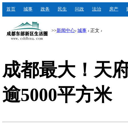
首页
城事
政务
民生
问政
法治
房产
>>
新闻中心
›
城事
›
正文
›
成都最大！天
逾5000平方米