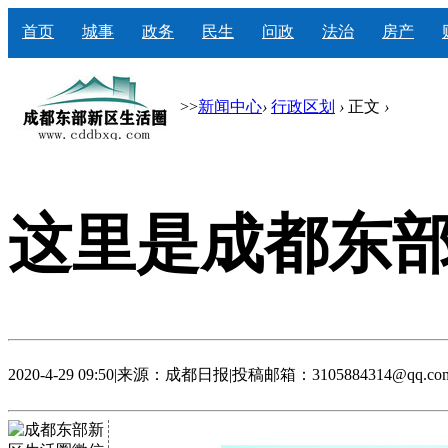
首页
城事
政务
民生
问政
法治
房产
>>
新闻中心
›
行政区划
›
正文
›
这里是成都东
2020-4-29 09:50
|
来源：成都日报
|
投稿邮箱：3105884314@qq.co