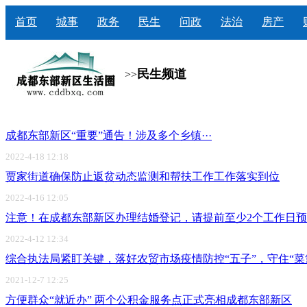
首页
城事
政务
民生
问政
法治
房产
民生频道
>>
成都东部新区“重要”通告！涉及多个乡镇···
2022-4-18 12:18
贾家街道确保防止返贫动态监测和帮扶工作工作落实到位
2022-4-16 12:05
注意！在成都东部新区办理结婚登记，请提前至少2个工作日
2022-4-12 12:34
综合执法局紧盯关键，落好农贸市场疫情防控“五子”，守住“菜
2021-12-7 12:25
方便群众“就近办” 两个公积金服务点正式亮相成都东部新区