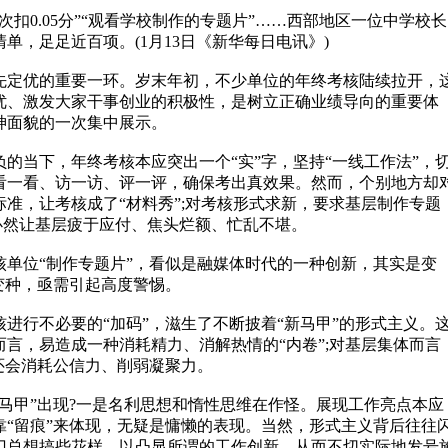
0.05分”“观看学校制作的专题片”……西部地区一位中学校长
单，足足近百项。(1月13日《新华每日电讯》)
定优的重要一环。岁末年初，不少单位的年终考核陆续拉开，
优、激发大家干事创业的积极性，是树立正确业绩导向的重要体
神面貌的一次集中展示。
当下，年终考核本应突出一个“实”字，坚持“一线工作法”，
看一看、访一访、评一评，确保考出真效果。然而，个别地方却
准，让考核成了“材料秀”;对考核形式求新，要求基层制作专题
必然让基层疲于应付、焦头烂额、忙乱不堪。
位“制作专题片”，看似是融媒体时代的一种创新，其实是变
变种，亟需引起高度警惕。
行不必要的“加码”，滋生了不断披着“新马甲”的形式主义。
言，易造成一种消耗精力、消解热情的“内卷”;对基层集体而言
还会消耗公信力、削弱凝聚力。
甲”出现?一是名利思想和惰性思维在作怪。展现工作亮点本应
靠“留痕”来体现，无疑是慵懒的表现。当然，形式主义背后往往
门总想搞些花样，以凸显所谓的工作创新，从而不切实际地发号