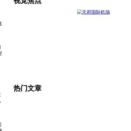
视觉焦点
这
切
对
热门文章
这
，
闪
施