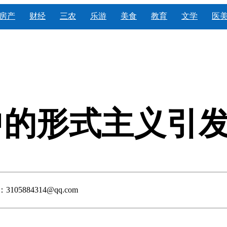
房产
财经
三农
乐游
美食
教育
文学
医
的形式主义引发
105884314@qq.com