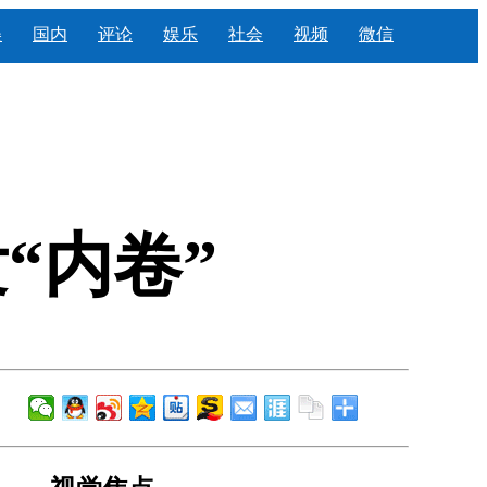
美
国内
评论
娱乐
社会
视频
微信
“内卷”