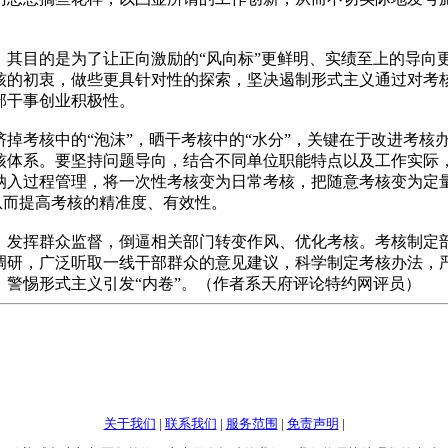
目的是为了让正向激励的“风向标”更鲜明、实绩至上的导向
核的初衷，做些更具针对性的探索，坚决遏制形式主义通过对考
部干事创业积极性。
考核中的“泡沫”，晒干考核中的“水分”，关键在于改进考核
核体系。要坚持问题导向，结合不同单位职能特点以及工作实际
纳入过程管理，将一次性考核变为日常考核，把随意考核变为定
，从而提高考核的精准度、有效性。
发挥群众监督，倒逼相关部门转变作风、优化考核。考核制定
调研，广泛听取一线干部群众的意见建议，科学制定考核办法，
，警惕形式主义引发“内卷”。（作者系天府评论特约网评员）
关于我们
|
联系我们
|
服务范围
|
免责声明
|