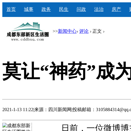
首页
城事
政务
民生
问政
法治
房产
>>
新闻中心
›
评论
›
正文
›
莫让“神药”成
2021-1-13 11:22
|
来源：四川新闻网
|
投稿邮箱：3105884314@qq.
日前，一位微博博主