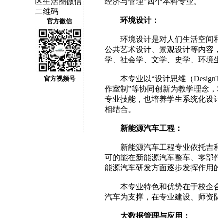
经济与管理”四个本科专业。
环境设计：
官方微信
环境设计是对人们生活空间和
公共艺术设计、景观设计等内容
学、社会学、文学、史学、环境
本专业以“设计思维（DesignT
官方视频号
作室制”等协同创新为教学理念，利
专业技能，也培养学生系统化设
相结合。
新能源汽车工程：
新能源汽车工程专业依托吉利
可的能在新能源汽车整车、零部
能源汽车研发方面逐步发挥作用
本专业特色和优势在于校企合
汽车为支撑，在专业建设、师资
大数据管理与应用：