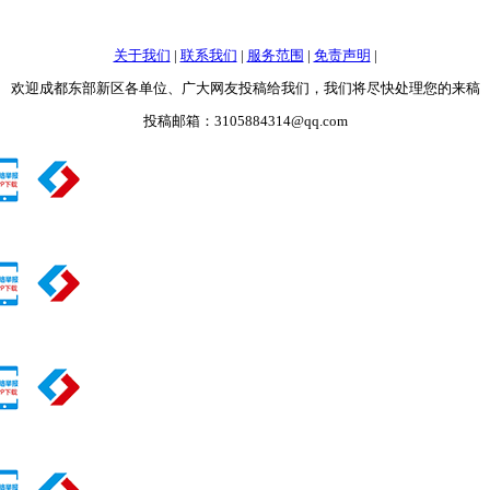
关于我们
|
联系我们
|
服务范围
|
免责声明
|
欢迎成都东部新区各单位、广大网友投稿给我们，我们将尽快处理您的来稿
投稿邮箱：3105884314@qq.com