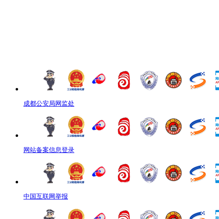
成都公安局网监处
网站备案信息登录
中国互联网举报