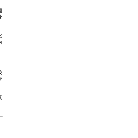
国
业
化
沟
校
管
既