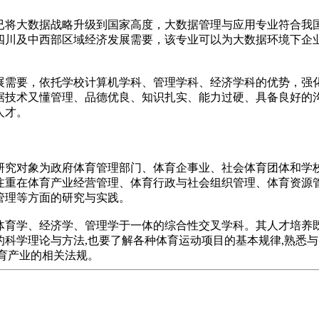
将大数据战略升级到国家高度，大数据管理与应用专业符合我
四川及中西部区域经济发展需要，该专业可以为大数据环境下企
需要，依托学校计算机学科、管理学科、经济学科的优势，强
据技术又懂管理、品德优良、知识扎实、能力过硬、具备良好的
人才。
究对象为政府体育管理部门、体育企事业、社会体育团体和学
注重在体育产业经营管理、体育行政与社会组织管理、体育资源
管理等方面的研究与实践。
育学、经济学、管理学于一体的综合性交叉学科。其人才培养
科学理论与方法,也要了解各种体育运动项目的基本规律,熟悉与
育产业的相关法规。