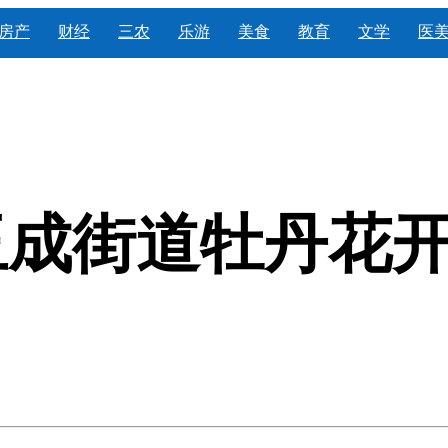
房产
财经
三农
乐游
美食
教育
文学
医
成街道牡丹花开