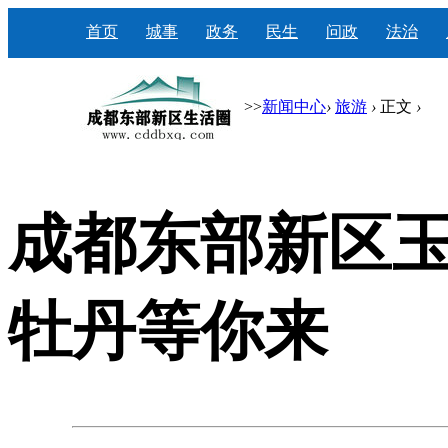
首页
城事
政务
民生
问政
法治
>>
新闻中心
›
旅游
›
正文
›
成都东部新区玉
牡丹等你来