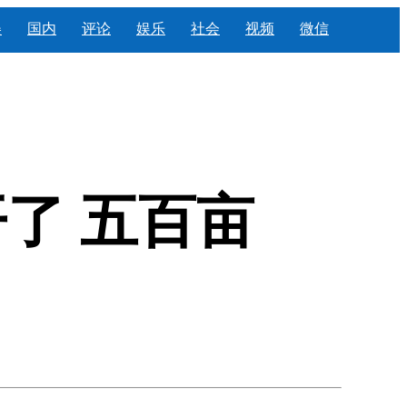
美
国内
评论
娱乐
社会
视频
微信
了 五百亩