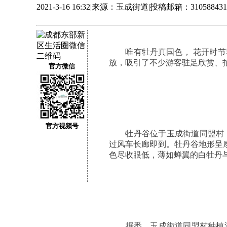
2021-3-16 16:32
|
来源：玉成街道
|
投稿邮箱：3105884314
唯有牡丹真国色， 花开时节动
放，吸引了不少游客驻足欣赏、
官方微信
官方视频号
牡丹谷位于玉成街道同盟村，
过风车长廊即到。牡丹谷地形呈
色尽收眼低，薄如蝉翼的白牡丹
据悉，玉成街道同盟村种植油用牡