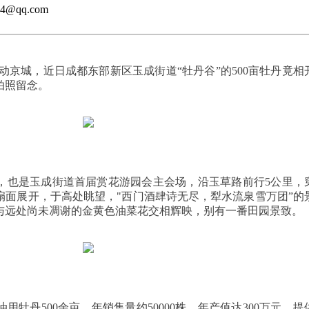
@qq.com
京城，近日成都东部新区玉成街道“牡丹谷”的500亩牡丹竟相
拍照留念。
也是玉成街道首届赏花游园会主会场，沿玉草路前行5公里，
扇面展开，于高处眺望，"西门酒肆诗无尽，犁水流泉雪万团”的
与远处尚未凋谢的金黄色油菜花交相辉映，别有一番田园景致。
丹500余亩，年销售量约50000株，年产值达300万元，提