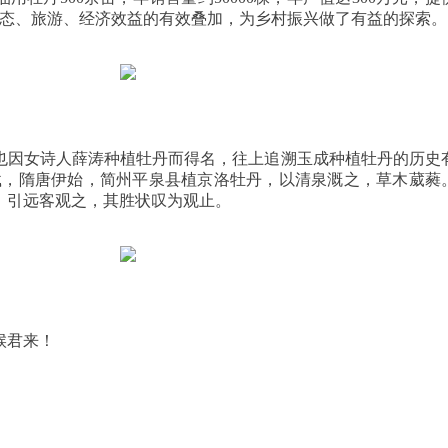
生态、旅游、经济效益的有效叠加，为乡村振兴做了有益的探索。
因女诗人薛涛种植牡丹而得名，往上追溯玉成种植牡丹的历史
记载，隋唐伊始，简州平泉县植京洛牡丹，以清泉溉之，草木葳蕤
，引远客观之，其胜状叹为观止。
候君来！