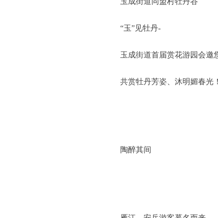
玉成街道同盟村牡丹谷
“玉”见牡丹-
玉成街道首届赏花游园会邀
共赏牡丹芳姿、沐明媚春光
陶醉其间
雁江、安岳游客慕名而来