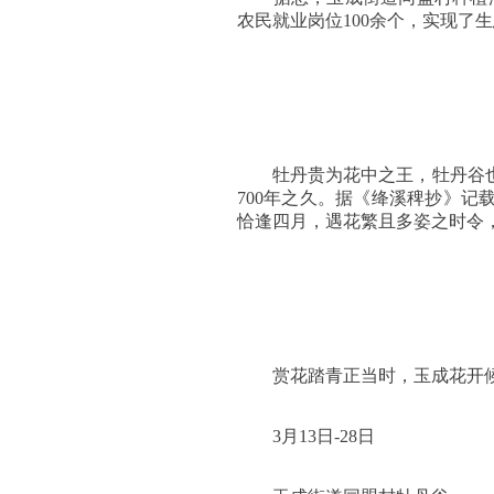
农民就业岗位100余个，实现了
牡丹贵为花中之王，牡丹谷也
700年之久。据《绛溪稗抄》
恰逢四月，遇花繁且多姿之时令
赏花踏青正当时，玉成花开
3月13日-28日