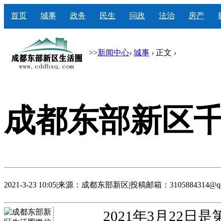
首页
城事
政务
民生
问政
法治
房产
>>
新闻中心
›
城事
›
正文
›
成都东部新区
2021-3-23 10:05
|
来源：成都东部新区
|
投稿邮箱：3105884314@qq
2021年3月22日是