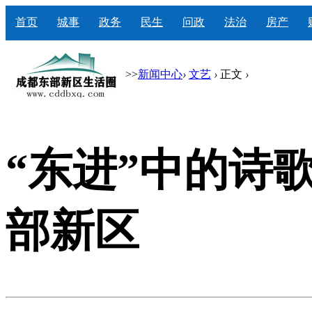
首页
城事
政务
民生
问政
法治
房产
>>
新闻中心
›
文艺
›
正文
›
“东进”中的诗
部新区