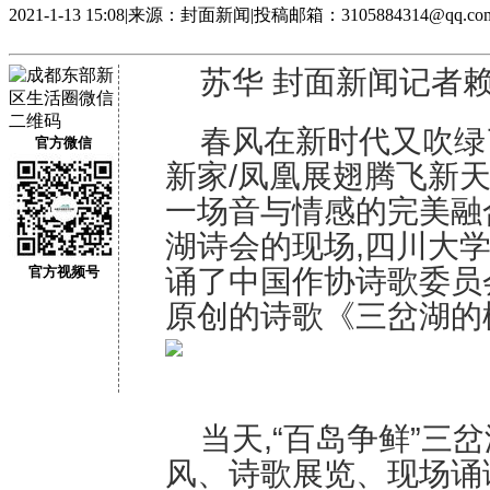
2021-1-13 15:08
|
来源：封面新闻
|
投稿邮箱：3105884314@qq.co
苏华 封面新闻记者
春风在新时代又吹绿
官方微信
新家/凤凰展翅腾飞新天
一场音与情感的完美融合
湖诗会的现场,四川大
官方视频号
诵了中国作协诗歌委员
原创的诗歌《三岔湖的
当天,“百岛争鲜”三
风、诗歌展览、现场诵