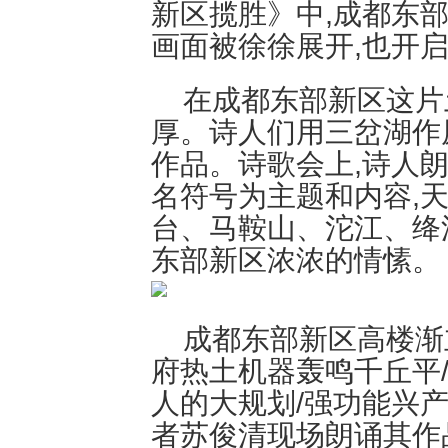
新区揽胜》中,成都东
画面被徐徐展开,也开
在成都东部新区这片
厚。诗人们用三岔湖作
作品。诗歌会上,诗人
名符号为主题和内容,
台、马鞍山、沱江、绛
东部新区浓浓的情愫。
成都东部新区高楼渐
府热土机器轰鸣千丘平
人的大规划/强功能兴产业
者苏俊清现场朗诵其作