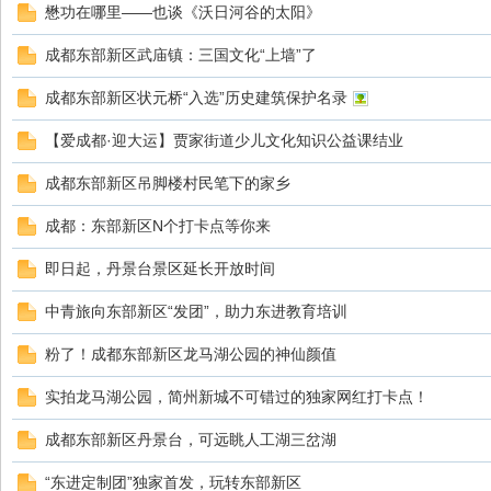
懋功在哪里——也谈《沃日河谷的太阳》
都
成都东部新区武庙镇：三国文化“上墙”了
成都东部新区状元桥“入选”历史建筑保护名录
【爱成都·迎大运】贾家街道少儿文化知识公益课结业
成都东部新区吊脚楼村民笔下的家乡
成都：东部新区N个打卡点等你来
即日起，丹景台景区延长开放时间
东
中青旅向东部新区“发团”，助力东进教育培训
粉了！成都东部新区龙马湖公园的神仙颜值
实拍龙马湖公园，简州新城不可错过的独家网红打卡点！
成都东部新区丹景台，可远眺人工湖三岔湖
“东进定制团”独家首发，玩转东部新区