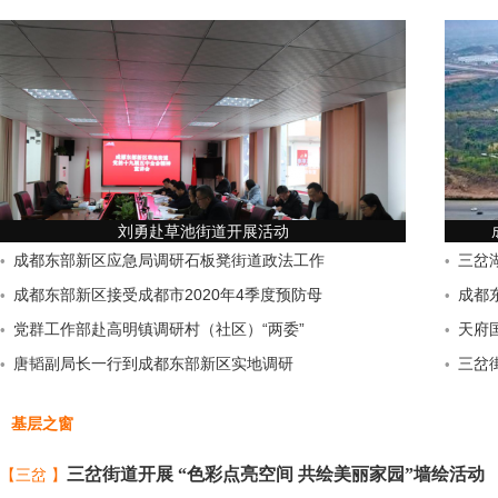
刘勇赴草池街道开展活动
成都东部新区应急局调研石板凳街道政法工作
三岔
•
•
成都东部新区接受成都市2020年4季度预防母
成都
•
•
党群工作部赴高明镇调研村（社区）“两委”
天府
•
•
唐韬副局长一行到成都东部新区实地调研
三岔
•
•
基层之窗
三岔街道开展 “色彩点亮空间 共绘美丽家园”墙绘活动
【三岔 】