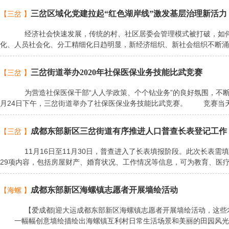
三岔区域化党建拉起“红色湖岸线”激发基层治理新活力
【三岔 】
经济社会快速发展，传统的村、社区居委会管理模式被打破，如何避免
化、人员社会化、分工精细化日趋明显，新经济组织、新社会组织不断涌
三岔街道举办2020年社保医保业务技能比武竞赛
【三岔 】
为营造社保医保干部“人人学政策、个个钻业务”的良好氛围，不断提升
月24日下午，三岔街道举办了社保医保业务技能比武竞赛。 竞赛当
成都东部新区三岔街道有序推进人口普查长表登记工作
【三岔 】
11月16日至11月30日，普查进入了长表填报阶段。此次长表需填报
29项内容，包括房屋财产、婚育状况、工作情况等信息，可为教育、医
成都东部新区海螺镇志愿者开展墙绘活动
【海螺 】
【爱成都|迎大运成都东部新区海螺镇志愿者开展墙绘活动，这些农活
一幅幅创意墙绘描绘出海螺镇互利村日常生活场景和美丽的田园风