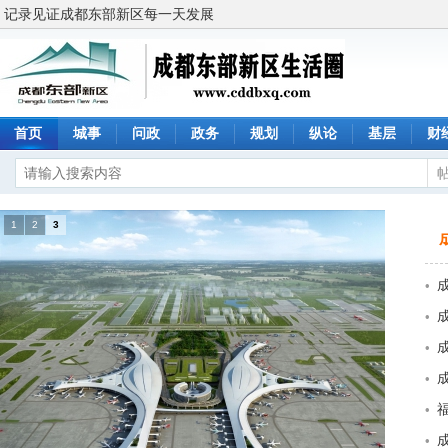
记录见证成都东部新区每一天发展
首页
城事
问政
政务
规划
纵论
基层
财
1
2
3
•
•
•
•
•
•