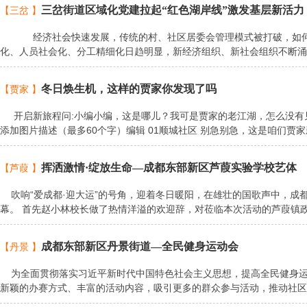
三岔街道区域化党建拉起“红色湖岸线”激发基层新活力
【三岔 】
经济社会快速发展，传统的村、社区居委会管理模式被打破，如何避免
化、人员社会化、分工精细化日趋明显，新经济组织、新社会组织不断涌
冬日焕生机，这样的贾家你发现了吗
【贾家 】
开启新旅程问:小编小编，这是哪儿？我可是贾家的老江湖，怎么没有见
添加图片描述（最多60个字）编辑 01顺城社区 别急别急，这是咱们贾
挥洒激情·绽放生命—成都东部新区芦葭实验学校艺体
【芦葭 】
​​吹响“爱成都·迎大运”的号角，迎着冬日暖阳，在雄壮的国歌声中，
幕。 首先赵小林校长做了热情洋溢的欢迎辞，对莅临本次活动的芦葭镇
成都东部新区丹景街道—全民健身运动会
【丹景 】
​​为全面贯彻落实习近平新时代中国特色社会主义思想，提高全民健身
新颖的办赛方式、丰富的活动内容，吸引更多的群众参与活动，推动社区