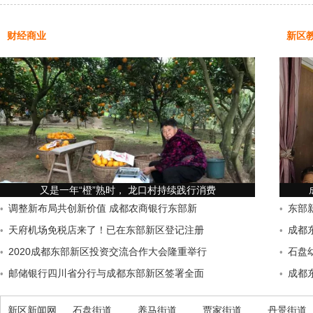
财经商业
新区
又是一年“橙”熟时， 龙口村持续践行消费
调整新布局共创新价值 成都农商银行东部新
东部
•
•
天府机场免税店来了！已在东部新区登记注册
成都
•
•
2020成都东部新区投资交流合作大会隆重举行
石盘
•
•
邮储银行四川省分行与成都东部新区签署全面
成都
•
•
新区新闻网
石盘街道
养马街道
贾家街道
丹景街道