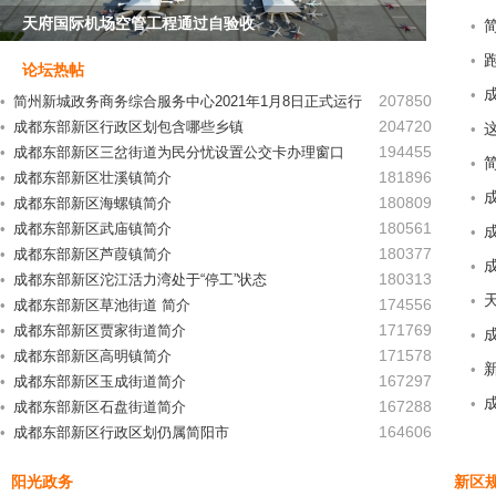
天府国际机场空管工程通过自验收
•
•
论坛热帖
•
207850
•
简州新城政务商务综合服务中心2021年1月8日正式运行
204720
•
成都东部新区行政区划包含哪些乡镇
•
194455
•
成都东部新区三岔街道为民分忧设置公交卡办理窗口
•
181896
•
成都东部新区壮溪镇简介
•
180809
•
成都东部新区海螺镇简介
180561
•
成都东部新区武庙镇简介
•
180377
•
成都东部新区芦葭镇简介
•
180313
•
成都东部新区沱江活力湾处于“停工”状态
•
174556
•
成都东部新区草池街道 简介
171769
•
成都东部新区贾家街道简介
•
171578
•
成都东部新区高明镇简介
•
167297
•
成都东部新区玉成街道简介
•
167288
•
成都东部新区石盘街道简介
164606
•
成都东部新区行政区划仍属简阳市
阳光政务
新区