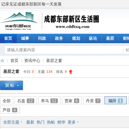
记录见证成都东部新区每一天发展
首页
城事
问政
政务
规划
纵论
基层
财
首页
资讯中心
基层之窗
基层之窗
今日:
0
|
主题:
134
|
排名:
9
成
»
›
›
全部
石盘
12
养马
11
贾家
6
丹景
7
福田
1
芦葭
4
全部主题
最新
热门
热帖
精华
更多