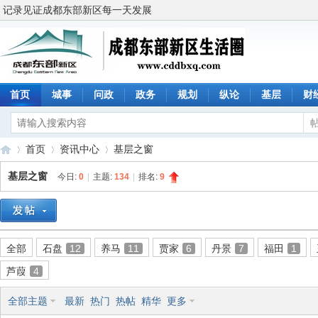
记录见证成都东部新区每一天发展
首页
城事
问政
政务
规划
纵论
基层
财
首页
资讯中心
基层之窗
基层之窗
今日:
0
|
主题:
134
|
排名:
9
成
»
›
›
全部
石盘
12
养马
11
贾家
6
丹景
7
福田
1
芦葭
4
全部主题
最新
热门
热帖
精华
更多