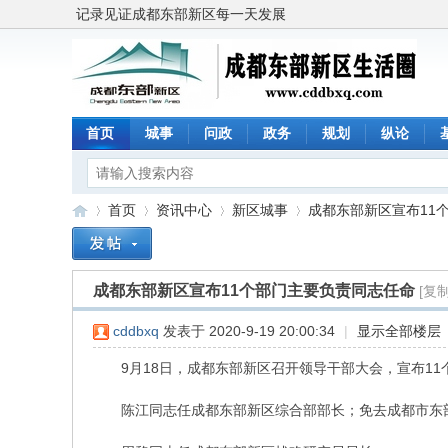
记录见证成都东部新区每一天发展
首页
城事
问政
政务
规划
纵论
首页
资讯中心
新区城事
成都东部新区宣布11个
成都东部新区宣布11个部门主要负责同志任命
[复
成
»
›
›
›
cddbxq
发表于 2020-9-19 20:00:34
|
显示全部楼层
9月18日，成都东部新区召开领导干部大会，宣布11
陈江同志任成都东部新区综合部部长；免去成都市东部