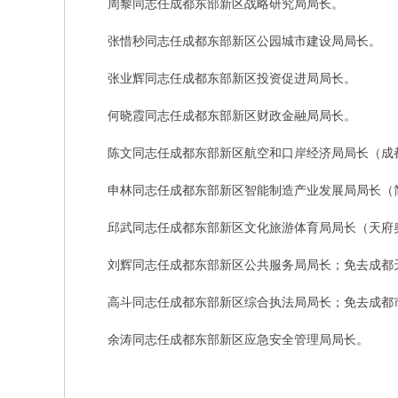
周黎同志任成都东部新区战略研究局局长。
张惜秒同志任成都东部新区公园城市建设局局长。
都
张业辉同志任成都东部新区投资促进局局长。
何晓霞同志任成都东部新区财政金融局局长。
陈文同志任成都东部新区航空和口岸经济局局长（成都
申林同志任成都东部新区智能制造产业发展局局长（
东
邱武同志任成都东部新区文化旅游体育局局长（天府
刘辉同志任成都东部新区公共服务局局长；免去成都天
高斗同志任成都东部新区综合执法局局长；免去成都市
余涛同志任成都东部新区应急安全管理局局长。