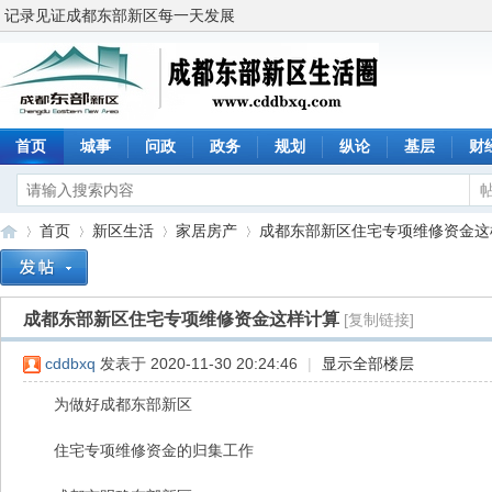
记录见证成都东部新区每一天发展
首页
城事
问政
政务
规划
纵论
基层
财
首页
新区生活
家居房产
成都东部新区住宅专项维修资金这样计
成都东部新区住宅专项维修资金这样计算
[复制链接]
成
»
›
›
›
cddbxq
发表于 2020-11-30 20:24:46
|
显示全部楼层
为做好成都东部新区
住宅专项维修资金的归集工作