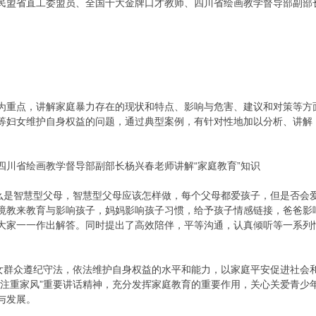
盟省直工委盟员、全国十大金牌口才教师、四川省绘画教学督导部副部长
重点，讲解家庭暴力存在的现状和特点、影响与危害、建议和对策等方
等妇女维护自身权益的问题，通过典型案例，有针对性地加以分析、讲解
省绘画教学督导部副部长杨兴春老师讲解“家庭教育”知识
是智慧型父母，智慧型父母应该怎样做，每个父母都爱孩子，但是否会
境教来教育与影响孩子，妈妈影响孩子习惯，给予孩子情感链接，爸爸影
大家一一作出解答。同时提出了高效陪伴，平等沟通，认真倾听等一系列
群众遵纪守法，依法维护自身权益的水平和能力，以家庭平安促进社会和
、注重家风”重要讲话精神，充分发挥家庭教育的重要作用，关心关爱青少
与发展。