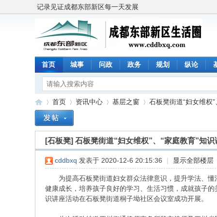
记录见证成都东部新区每一天发展
首页
城事
问政
政务
规划
纵论
首页
资讯中心
基层之窗
石板凳街道“妇女维权”、
[石板凳]
石板凳街道“妇女维权”、“家庭教育”知识
成
»
›
›
›
cddbxq
发表于 2020-12-6 20:15:36
|
显示全部楼层
为提高石板凳街道妇女群众法律意识，提升学法、懂法
健康成长，培养孩子良好的学习、生活习惯，成就孩子的美好
识讲座活动在石板凳街道桐子坳社区会议室成功开展。