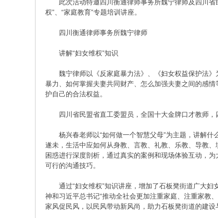
此次活动特邀四川衡通律师事务所魏宁律师及四川省民
权”、“家庭教育”专题培训讲座。
都
四川衡通律师事务所魏宁律师
讲解“妇女维权”知识
魏宁律师以《反家庭暴力法》、《妇女权益保护法》为
暴力、如何掌握夫妻共同财产、怎么加强夫妻之间的感情
护自己的合法权益。
四川省民盟省直工委盟员，全国十大金牌口才教师，四川
东
杨兴春老师以“如何做一个智慧父母”为主题，讲解什么
遂未，生活中应如何从身教、言教、礼教、乐教、导教、
困惑进行深度剖析，通过真实的案例和现场体验互动，为
可行的沟通技巧。
通过“妇女维权”知识讲座，增加了石板凳街道广大妇女
神和习近平总书记“推动全社会更加注重家庭、注重家教
家风促民风，以民风带动新风尚，助力石板凳街道的建设