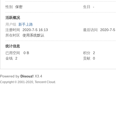
性别
保密
生日
-
都
活跃概况
用户组
新手上路
注册时间
2020-7-5 16:13
最后访问
2020-7-5
所在时区
使用系统默认
统计信息
已用空间
0 B
积分
2
金钱
2
贡献
0
东
Powered by
Discuz!
X3.4
Copyright © 2001-2020, Tencent Cloud.