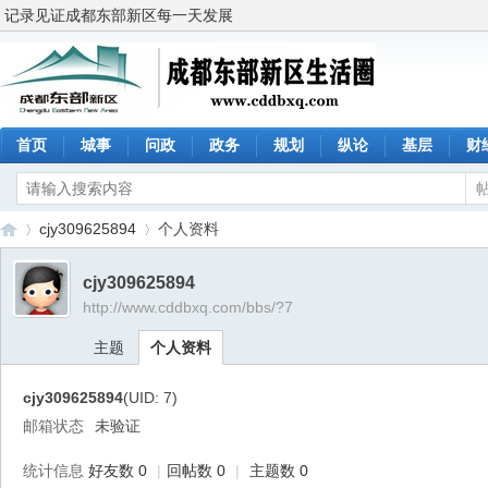
记录见证成都东部新区每一天发展
首页
城事
问政
政务
规划
纵论
基层
财
cjy309625894
个人资料
cjy309625894
http://www.cddbxq.com/bbs/?7
成
›
›
主题
个人资料
cjy309625894
(UID: 7)
邮箱状态
未验证
统计信息
好友数 0
|
回帖数 0
|
主题数 0