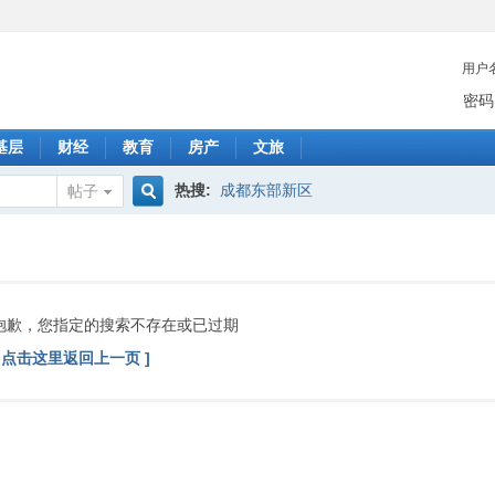
用户
密码
基层
财经
教育
房产
文旅
热搜:
成都东部新区
帖子
搜
索
抱歉，您指定的搜索不存在或已过期
[ 点击这里返回上一页 ]