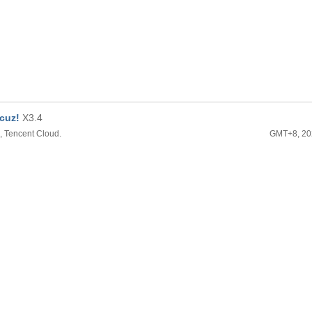
cuz!
X3.4
 Tencent Cloud.
GMT+8, 20