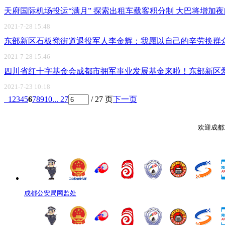
天府国际机场投运“满月” 探索出租车载客积分制 大巴将增加
2021-7-28 15:48
东部新区石板凳街道退役军人李金辉：我愿以自己的辛劳换群
2021-7-28 15:46
四川省红十字基金会成都市拥军事业发展基金来啦！东部新区
2021-7-23 10:18
1
2
3
4
5
6
7
8
9
10
... 27
/ 27 页
下一页
欢迎成都
成都公安局网监处