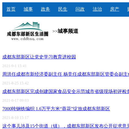
首页
城事
政务
民生
问政
法治
房产
城事频道
>>
成都东部新区让党史学习教育进校园
2021-9-1 15:41
周洪任成都市新经济委副主任 杨竞任成都东部新区管委会副主
2021-8-25 15:42
成都东部新区完成创建国家食品安全示范城市省级现场初评检
2021-8-17 09:03
7000吨钢铁编织 1.6万平方米“蓉花”绽放成都东部新区
2021-8-10 15:17
这个事儿涉及15个街道（镇），成都东部新区发布公开征求意