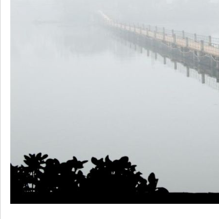
部
新
区