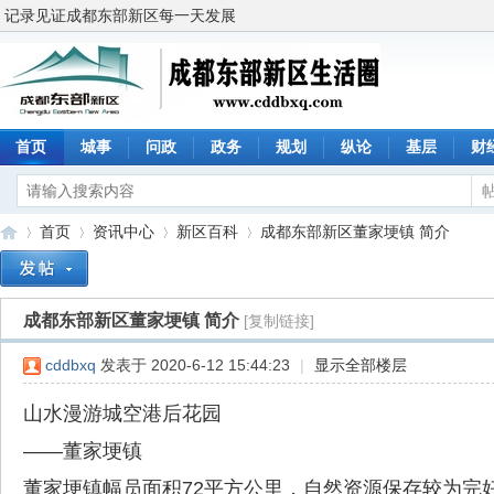
记录见证成都东部新区每一天发展
首页
城事
问政
政务
规划
纵论
基层
财
首页
资讯中心
新区百科
成都东部新区董家埂镇 简介
成都东部新区董家埂镇 简介
[复制链接]
成
»
›
›
›
cddbxq
发表于 2020-6-12 15:44:23
|
显示全部楼层
山水漫游城空港后花园
——董家埂镇
董家埂镇幅员面积72平方公里，自然资源保存较为完