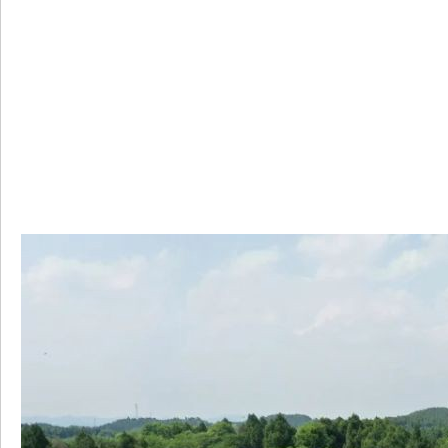
部
新
区