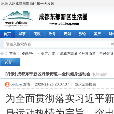
记录见证成都东部新区每一天发展
首页
城事
问政
政务
规划
纵论
基层
财
首页
资讯中心
基层之窗
成都东部新区丹景街道—全民健身运动
[丹景]
成都东部新区丹景街道—全民健身运动会
[复制链接]
成
»
›
›
›
cddbxq
发表于 2020-11-26 20:37:37
|
显示全部楼层
​​为全面贯彻落实习近
身运动热情为宗旨，突