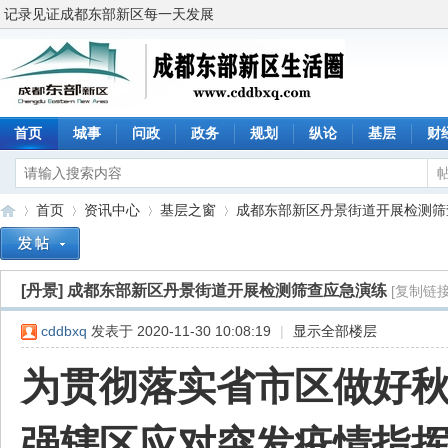
记录见证成都东部新区每一天发展
首页
城事
问政
政务
规划
纵论
基层
财
首页
资讯中心
基层之窗
成都东部新区丹景街道开展检测筛查应
[丹景]
成都东部新区丹景街道开展检测筛查应急演练
[复制链接
成
»
›
›
›
cddbxq
发表于 2020-11-30 10:08:19
|
显示全部楼层
为贯彻落实省市区做好
强辖区应对突发疫情指挥