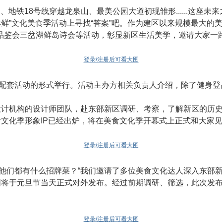
、地铁18号线穿越龙泉山、最美公园大道初现雏形......这座未
鲜”文化美食季活动上寻找“答案”吧。作为建区以来规模最大的美
品鉴会三岔湖鲜岛诗会等活动，彰显新区生活美学，邀请大家一路
登录/注册后可看大图
配套活动的形式举行。活动主办方相关负责人介绍，除了健身登
设计机构的设计师团队，赴东部新区调研、考察，了解新区的历
食文化季形象IP已经出炉，将在美食文化季开幕式上正式和大家
登录/注册后可看大图
他们都有什么招牌菜？“我们邀请了多位美食文化达人深入东部
图将于元旦节当天正式对外发布。经过前期调研、筛选，此次发
登录/注册后可看大图