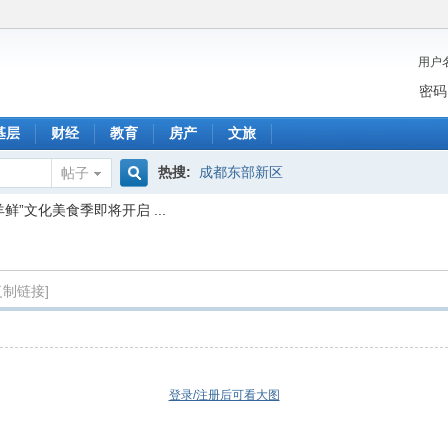
用户
密码
基层
财经
教育
房产
文旅
热搜:
成都东部新区
帖子
搜
鲜”文化美食季即将开启 ...
索
复制链接]
登录/注册后可看大图