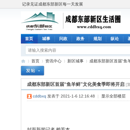
记录见证成都东部新区每一天发展
首页
城事
问政
政务
规划
纵论
首页
资讯中心
新区城事
成都东部新区首届“鱼羊
成都东部新区首届“鱼羊鲜”文化美食季即将开启
[
成
»
›
›
›
cddbxq
发表于 2021-1-6 12:16:48
|
显示全部楼层
封面新闻记者 赖芳杰